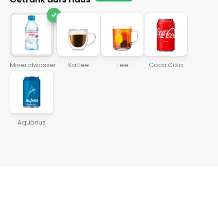
check
Mineralwasser
Kaffee
Tee
Coca Cola
Aquarius