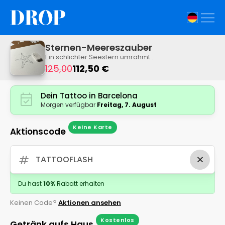
Sternen-Meereszauber
Ein schlichter Seestern umrahmt
einen maritimen Charme auf der
125,00
112,50 €
Haut. Dieses minimalistische
Design erinnert an die Ruhe des
Ozeans und die Schönheit seiner
Dein Tattoo in Barcelona
Bewohner.
Morgen verfügbar
Freitag, 7. August
Keine Karte
Aktionscode
tag
Du hast
10
%
Rabatt erhalten
Keinen Code?
Aktionen ansehen
Kostenlos
Getränk aufs Haus