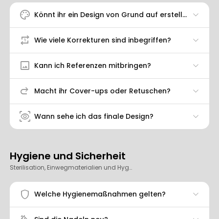
palette
Könnt ihr ein Design von Grund auf erstellen?
repeat_one
Wie viele Korrekturen sind inbegriffen?
image
Kann ich Referenzen mitbringen?
redo
Macht ihr Cover-ups oder Retuschen?
eye_tracking
Wann sehe ich das finale Design?
Hygiene und Sicherheit
Sterilisation, Einwegmaterialien und Hygieneprotokolle.
shield
Welche Hygienemaßnahmen gelten?