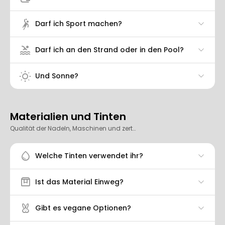
sports_handball
Darf ich Sport machen?
pool
Darf ich an den Strand oder in den Pool?
wb_sunny
Und Sonne?
Materialien und Tinten
Qualität der Nadeln, Maschinen und zertifizierten Tinten.
water_drop
Welche Tinten verwendet ihr?
box
Ist das Material Einweg?
cruelty_free
Gibt es vegane Optionen?