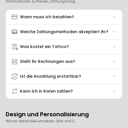
Informationen zu Preisen, Zahlungsmöglichkeiten und Quittungen.
credit_card
Wann muss ich bezahlen?
wallet
Welche Zahlungsmethoden akzeptiert ihr?
assured_workload
Was kostet ein Tattoo?
receipt
Stellt ihr Rechnungen aus?
currency_exchange
Ist die Anzahlung erstattbar?
repeat
Kann ich in Raten zahlen?
Design und Personalisierung
Wie wir deine Idee umsetzen, Stile und Überarbeitungen.