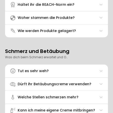
license
Haltet ihr die REACH-Norm ein?
globe
Woher stammen die Produkte?
syringe
Wie werden Produkte gelagert?
Schmerz und Betäubung
Was dich beim Schmerz erwartet und Optionen für örtliche Betäubung.
sentiment_excited
Tut es sehr weh?
symptoms
Dürft ihr Betäubungscreme verwenden?
thermometer
Welche Stellen schmerzen mehr?
fragrance
Kann ich meine eigene Creme mitbringen?