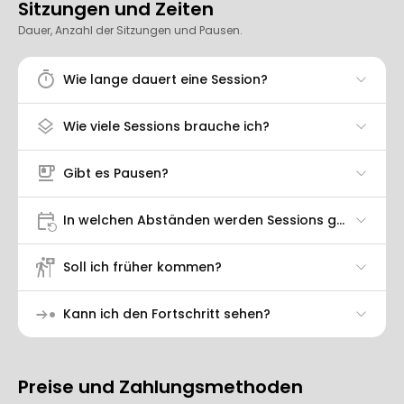
Sitzungen und Zeiten
Dauer, Anzahl der Sitzungen und Pausen.
timer
Wie lange dauert eine Session?
layers
Wie viele Sessions brauche ich?
emoji_food_beverage
Gibt es Pausen?
event_repeat
In welchen Abständen werden Sessions geplant?
follow_the_signs
Soll ich früher kommen?
step
Kann ich den Fortschritt sehen?
Preise und Zahlungsmethoden