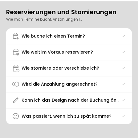
Reservierungen und Stornierungen
Wie man Termine bucht, Anzahlungen leistet und storniert.
calendar_add_on
Wie buche ich einen Termin?
calendar_clock
Wie weit im Voraus reservieren?
event_repeat
Wie storniere oder verschiebe ich?
toll
Wird die Anzahlung angerechnet?
edit
Kann ich das Design nach der Buchung ändern?
sentiment_stressed
Was passiert, wenn ich zu spät komme?