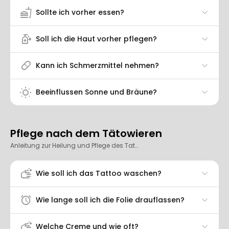
fastfood
Sollte ich vorher essen?
sanitizer
Soll ich die Haut vorher pflegen?
pill
Kann ich Schmerzmittel nehmen?
wb_sunny
Beeinflussen Sonne und Bräune?
Pflege nach dem Tätowieren
Anleitung zur Heilung und Pflege des Tattoos.
soap
Wie soll ich das Tattoo waschen?
alarm
Wie lange soll ich die Folie drauflassen?
soap
Welche Creme und wie oft?