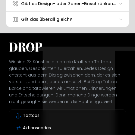
design_services
Gibt es Design- oder Zonen-Einschränkungen?
map
Gilt das überall gleich?
Wir sind 23 Künstler, die an die Kraft von Tattoos
glauben, Geschichten zu erzählen. Jedes Design
entsteht aus dem Dialog zwischen dem, der es sich
vorstellt, und dem, der es umsetzt. Bei Drop Tattoo
Barcelona tätowieren wir Emotionen, Erinnerungen
und Entscheidungen. Denn manche Dinge werden
nicht gesagt – sie werden in die Haut eingraviert.
anchor
Tattoos
tag
Aktionscodes