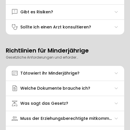
feedback
Gibt es Risiken?
stethoscope
Sollte ich einen Arzt konsultieren?
Richtlinien für Minderjährige
Gesetzliche Anforderungen und erforderliche Dokumente für Minderjährige.
id_card
Tätowiert ihr Minderjährige?
file_present
Welche Dokumente brauche ich?
scale
Was sagt das Gesetz?
group
Muss der Erziehungsberechtigte mitkommen?