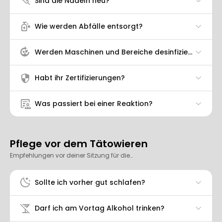
syringe
Sind die Nadeln neu?
sanitizer
Wie werden Abfälle entsorgt?
compost
Werden Maschinen und Bereiche desinfiziert?
security
Habt ihr Zertifizierungen?
clinical_notes
Was passiert bei einer Reaktion?
Pflege vor dem Tätowieren
Empfehlungen vor deiner Sitzung für die besten Ergebnisse.
moon_stars
Sollte ich vorher gut schlafen?
no_drinks
Darf ich am Vortag Alkohol trinken?