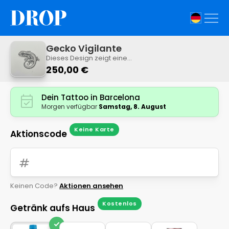
Gecko Vigilante
Dieses Design zeigt eine
realistische Eidechse in Schwarz-
250,00 €
Weiß-Schattierung. Die
Hautstruktur und die Haltung des
eingerollten Schwanzes verleihen
Dein Tattoo in Barcelona
dem Bild einen hohen Realismus.
Morgen verfügbar
Samstag, 8. August
Keine Karte
Aktionscode
tag
Keinen Code?
Aktionen ansehen
Kostenlos
Getränk aufs Haus
check